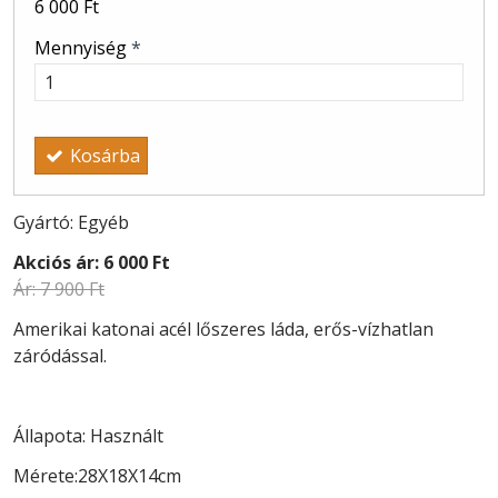
6 000 Ft
Mennyiség
*
Kosárba
Gyártó: Egyéb
Akciós ár:
6 000 Ft
Ár:
7 900 Ft
Amerikai katonai acél lőszeres láda, erős-vízhatlan
záródással.
Állapota: Használt
Mérete:28X18X14cm