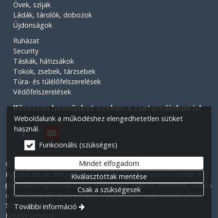
Övek, szíjak
Ládák, tárolók, dobozok
Újdonságok
Ruházat
Security
Táskák, hátizsákok
Tokok, zsebek, tárzsebek
Túra- és túlélőfelszerelések
Védőfelszerelések
Kövessen bennünket ezeken a csatornáinkon is!
Weboldalunk a működéshez elengedhetetlen sütiket
használ.
Funkcionális (szükséges)
Mindet elfogadom
© 2026 Minden jog fenntartva! Légiós Military webáruház.
Katonai ruhák, felszerelések és kiegészítők, valamint airsoft és
Kiválasztottak mentése
paintball kiegészítők széles választéka.
Akciós termékek
Elállás
Csak a szükségesek
a szerződéstől
Impresszum
Adatvédelmi nyilatkozat
ÁSZF
Süti beállítások
További információ
Kreatív website