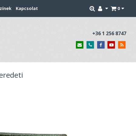
zínek
Kapcsolat
0
+36 1 256 8747
eredeti