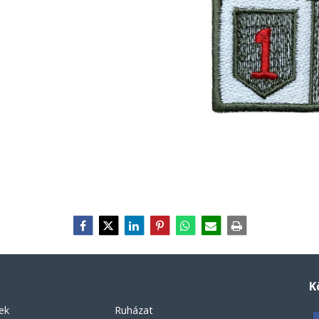
K
ek
Ruházat