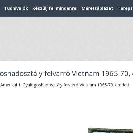
Tudnivalók
Készülj fel mindenre!
Mérettáblázat
Tereps
oshadosztály felvarró Vietnam 1965-70, 
Amerikai 1. Gyalogoshadosztály felvarró Vietnam 1965-70, eredeti