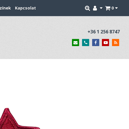
zínek
Kapcsolat
0
+36 1 256 8747