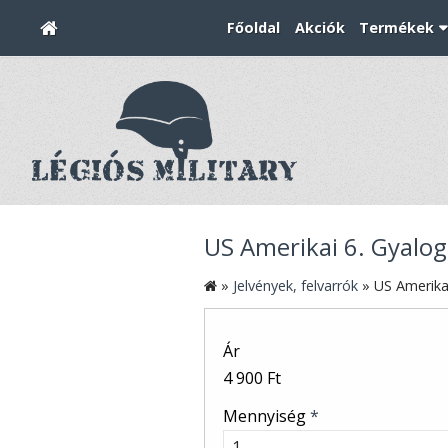
Főoldal
Akciók
Termékek
US Amerikai 6. Gyalog
»
Jelvények, felvarrók
»
US Amerikai
Ár
4 900 Ft
Mennyiség
*