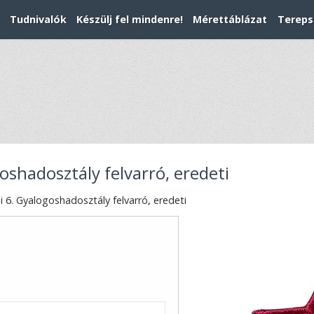
Tudnivalók
Készülj fel mindenre!
Mérettáblázat
Tereps
oshadosztály felvarró, eredeti
 6. Gyalogoshadosztály felvarró, eredeti