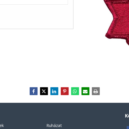
K
ek
Ruházat