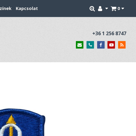
zínek
Kapcsolat
0
+36 1 256 8747