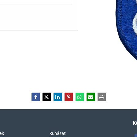
K
ek
Ruházat