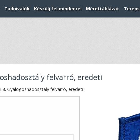
Tudnivalók
Készülj fel mindenre!
Mérettáblázat
Tereps
oshadosztály felvarró, eredeti
 8. Gyalogoshadosztály felvarró, eredeti