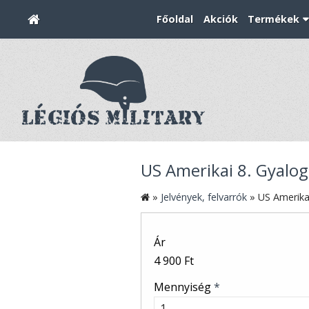
Főoldal
Akciók
Termékek
US Amerikai 8. Gyalog
»
Jelvények, felvarrók
»
US Amerikai
Ár
4 900 Ft
Mennyiség
*