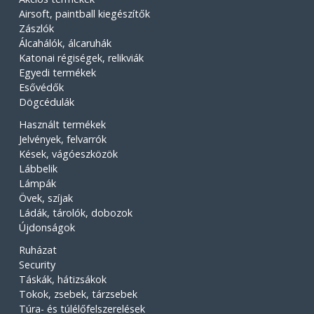
Airsoft, paintball kiegészítők
Zászlók
Álcahálók, álcaruhák
Katonai régiségek, relikviák
Egyedi termékek
Esővédők
Dögcédulák
Használt termékek
Jelvények, felvarrók
Kések, vágóeszközök
Lábbelik
Lámpák
Övek, szíjak
Ládák, tárolók, dobozok
Újdonságok
Ruházat
Security
Táskák, hátizsákok
Tokok, zsebek, tárzsebek
Túra- és túlélőfelszerelések