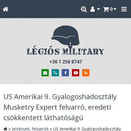
0
+36 1 256 8747
US Amerikai 9. Gyalogoshadosztály
Musketry Expert felvarró, eredeti
csökkentett láthatóságú
»
Jelvények, felvarrók
»
US Amerikai 9. Gyalogoshadosztály