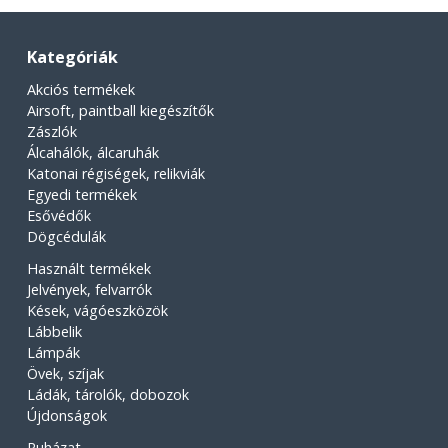
Kategóriák
Akciós termékek
Airsoft, paintball kiegészítők
Zászlók
Álcahálók, álcaruhák
Katonai régiségek, relikviák
Egyedi termékek
Esővédők
Dögcédulák
Használt termékek
Jelvények, felvarrók
Kések, vágóeszközök
Lábbelik
Lámpák
Övek, szíjak
Ládák, tárolók, dobozok
Újdonságok
Ruházat