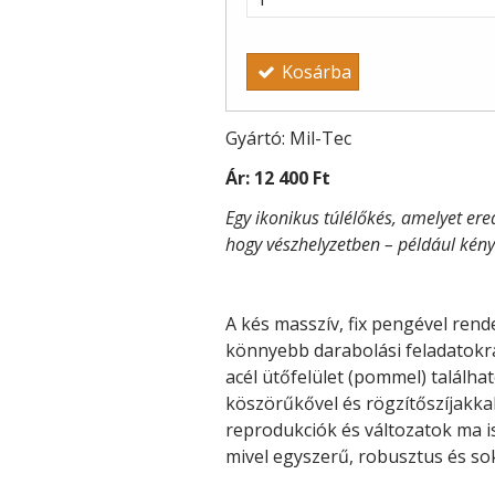
Kosárba
Gyártó: Mil-Tec
Ár:
12 400 Ft
Egy ikonikus túlélőkés, amelyet ered
hogy vészhelyzetben – például kénys
A kés masszív, fix pengével rend
könnyebb darabolási feladatokra
acél ütőfelület (pommel) találha
köszörűkővel és rögzítőszíjakka
reprodukciók és változatok ma i
mivel egyszerű, robusztus és so