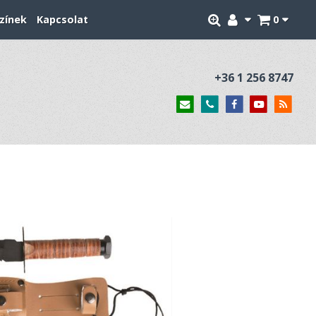
zínek
Kapcsolat
0
+36 1 256 8747