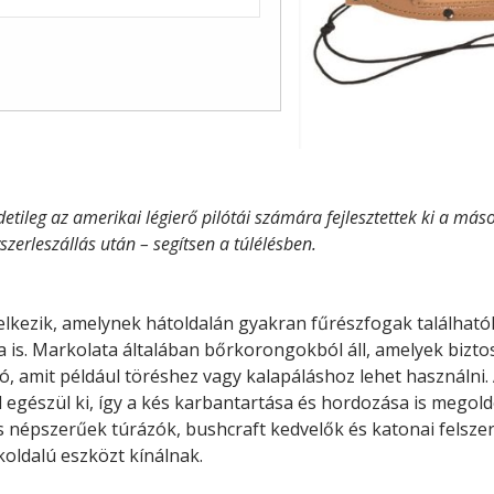
etileg az amerikai légierő pilótái számára fejlesztettek ki a
máso
zerleszállás után – segítsen a túlélésben.
elkezik, amelynek hátoldalán gyakran fűrészfogak található
 is. Markolata általában bőrkorongokból áll, amelyek bizto
tó, amit például töréshez vagy kalapáláshoz lehet használni
l egészül ki, így a kés karbantartása és hordozása is megol
s népszerűek túrázók, bushcraft kedvelők és katonai felsze
koldalú eszközt kínálnak.