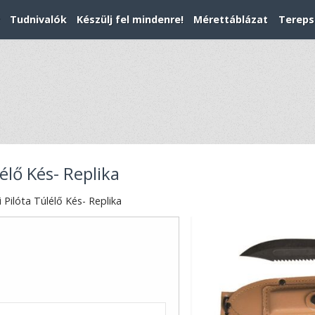
Tudnivalók
Készülj fel mindenre!
Mérettáblázat
Tereps
élő Kés- Replika
 Pilóta Túlélő Kés- Replika