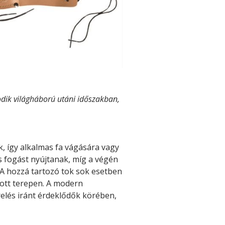
dik világháború
utáni időszakban,
k, így alkalmas fa vágására vagy
s fogást nyújtanak, míg a végén
. A hozzá tartozó tok sok esetben
dott terepen. A modern
relés iránt érdeklődők körében,