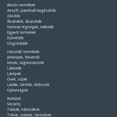
Akciós termékek
Airsoft, paintball kiegészítők
Zászlók
Álcahálók, álcaruhák
Katonai régiségek, relikviák
Egyedi termékek
Esővédők
Dögcédulák
Használt termékek
Jelvények, felvarrók
Kések, vágóeszközök
Lábbelik
Lámpák
Övek, szíjak
Ládák, tárolók, dobozok
Újdonságok
Ruházat
Security
Táskák, hátizsákok
Tokok, zsebek, tárzsebek