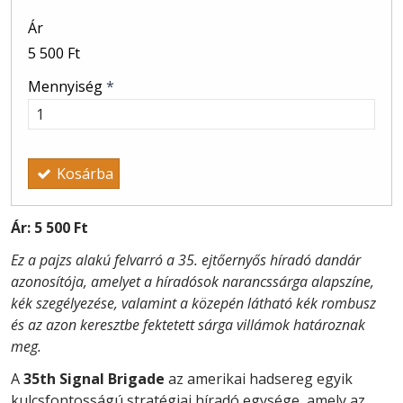
Ár
5 500 Ft
Mennyiség
*
Kosárba
Ár:
5 500 Ft
Ez a pajzs alakú felvarró a 35. ejtőernyős híradó dandár
azonosítója, amelyet a híradósok narancssárga alapszíne,
kék szegélyezése, valamint a közepén látható kék rombusz
és az azon keresztbe fektetett sárga villámok határoznak
meg.
A
35th Signal Brigade
az amerikai hadsereg egyik
kulcsfontosságú stratégiai híradó egysége, amely az