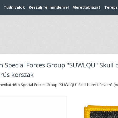
Tudnivalók
Készülj fel mindenre!
Mérettáblázat
Tereps
 Special Forces Group "SUWLQU" Skull ba
orús korszak
erikai 46th Special Forces Group "SUWLQU" Skull barett felvarró (be