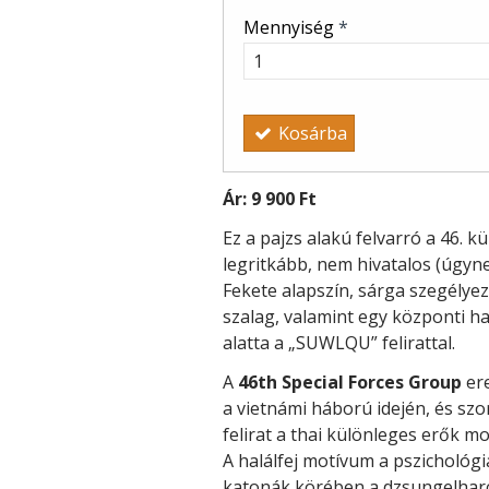
Mennyiség
*
Kosárba
Ár:
9 900 Ft
Ez a pajzs alakú felvarró a 46. 
legritkább, nem hivatalos (úgyne
Fekete alapszín, sárga szegélyez
szalag, valamint egy központi ha
alatta a „SUWLQU” felirattal.
A
46th Special Forces Group
ere
a vietnámi háború idején, és sz
felirat a thai különleges erők m
A halálfej motívum a pszichológi
katonák körében a dzsungelharco