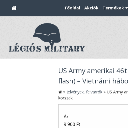
Főoldal
Akciók
Termékek
US Army amerikai 46th
flash) – Vietnámi háb
»
Jelvények, felvarrók
»
US Army am
korszak
Ár
9 900 Ft