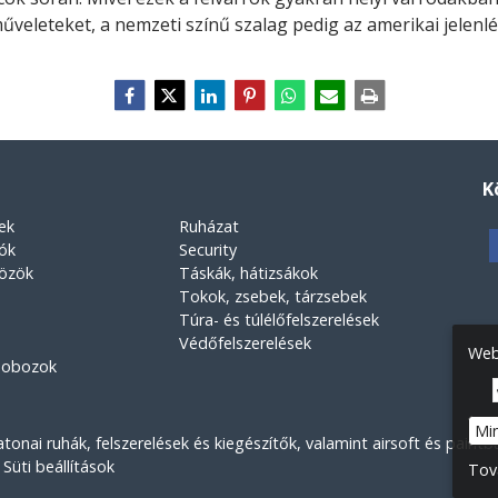
 műveleteket, a nemzeti színű szalag pedig az amerikai jelenlé
K
ek
Ruházat
rók
Security
közök
Táskák, hátizsákok
Tokok, zsebek, tárzsebek
Túra- és túlélőfelszerelések
Védőfelszerelések
Web
 dobozok
Mi
nai ruhák, felszerelések és kiegészítők, valamint airsoft és paintbal
Süti beállítások
Tov