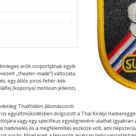
különleges erők csoportjának egyik
vezett „theater-made”) változata.
és, egy átlós piros-fehér-kék
lálfej (koponya) motívum jellemzi,
detileg Thaiföldön állomásozott
oros együttműködésben dolgozott a Thai Királyi Hadsereggel
ottójára vagy egy specifikus egységnevére utalhat (gyakran a 
ai hadviselés és a megfélemlítés eszköze volt, ami népszerű
k során. Mivel ezek a felvarrók gyakran helyi varrodákban