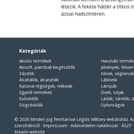
létezik. A fekete háttér a titkos
ázsiai hadszíntéren.
Kategóriák
Akciós termékek
Használt termék
Airsoft, paintball kiegészítők
Jelvények, felvar
Zászlók
Kések, vágóesz
Álcahálók, álcaruhák
Lábbelik
Katonai régiségek, relikviák
Lámpák
Egyedi termékek
Övek, szíjak
Esővédők
Ládák, tárolók,
Dögcédulák
Újdonságok
© 2026 Minden jog fenntartva! Légiós Military webáruház. Kato
szerződéstől
Impresszum
Adatvédelmi nyilatkozat
ÁSZF
Kreatív website