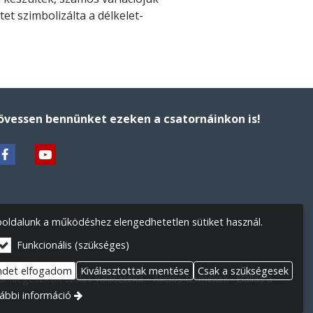
tet szimbolizálta a délkelet-
övessen bennünket ezeken a csatornáinkon is!
oldalunk a működéshez elengedhetetlen sütiket használ.
Funkcionális (szükséges)
ndet elfogadom
Kiválasztottak mentése
Csak a szükségesek
l kiegészítők széles választéka.
Akciós termékek
Elállás a
ábbi információ