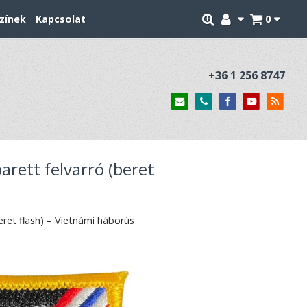
zínek
Kapcsolat
0
+36 1 256 8747
rett felvarró (beret
ret flash) – Vietnámi háborús