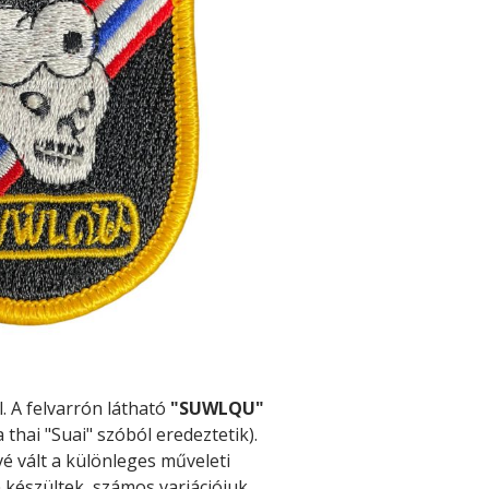
. A felvarrón látható
"SUWLQU"
thai "Suai" szóból eredeztetik).
vé vált a különleges műveleti
 készültek, számos variációjuk