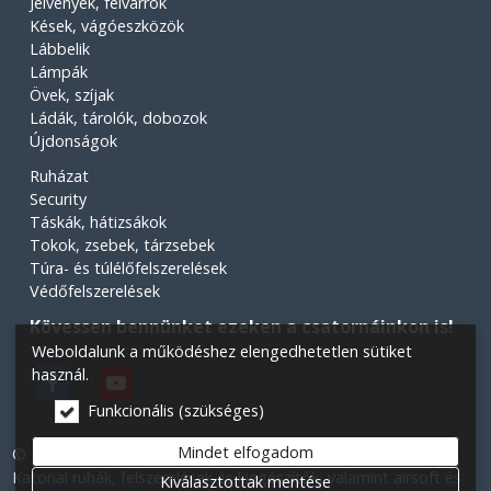
Jelvények, felvarrók
Kések, vágóeszközök
Lábbelik
Lámpák
Övek, szíjak
Ládák, tárolók, dobozok
Újdonságok
Ruházat
Security
Táskák, hátizsákok
Tokok, zsebek, tárzsebek
Túra- és túlélőfelszerelések
Védőfelszerelések
Kövessen bennünket ezeken a csatornáinkon is!
Weboldalunk a működéshez elengedhetetlen sütiket
használ.
Funkcionális (szükséges)
Mindet elfogadom
© 2026 Minden jog fenntartva! Légiós Military webáruház.
Katonai ruhák, felszerelések és kiegészítők, valamint airsoft és
Kiválasztottak mentése