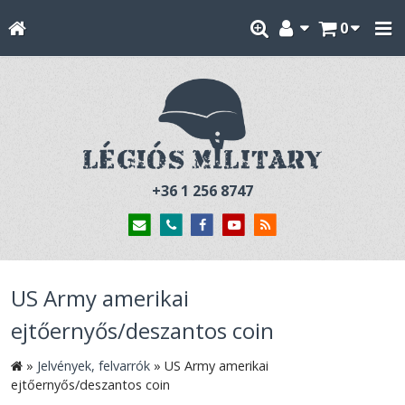
0
+36 1 256 8747
US Army amerikai
ejtőernyős/deszantos coin
»
Jelvények, felvarrók
»
US Army amerikai
ejtőernyős/deszantos coin