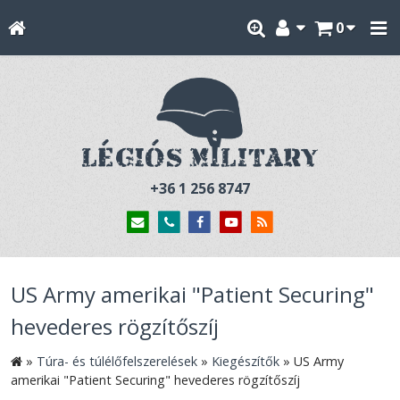
0
+36 1 256 8747
US Army amerikai "Patient Securing"
hevederes rögzítőszíj
»
Túra- és túlélőfelszerelések
»
Kiegészítők
»
US Army
amerikai "Patient Securing" hevederes rögzítőszíj