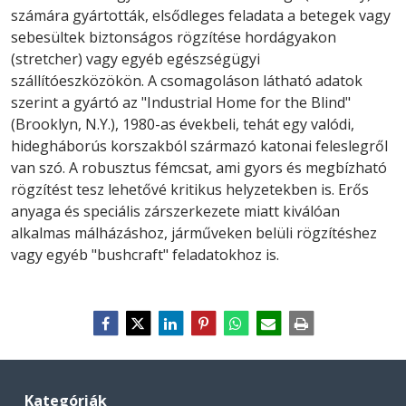
számára gyártották, elsődleges feladata a betegek vagy
sebesültek biztonságos rögzítése hordágyakon
(stretcher) vagy egyéb egészségügyi
szállítóeszközökön. A csomagoláson látható adatok
szerint a gyártó az "Industrial Home for the Blind"
(Brooklyn, N.Y.), 1980-as évekbeli, tehát egy valódi,
hidegháborús korszakból származó katonai feleslegről
van szó. A robusztus fémcsat, ami gyors és megbízható
rögzítést tesz lehetővé kritikus helyzetekben is. Erős
anyaga és speciális zárszerkezete miatt kiválóan
alkalmas málházáshoz, járműveken belüli rögzítéshez
vagy egyéb "bushcraft" feladatokhoz is.
Kategóriák