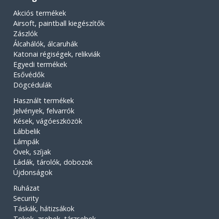
Akciós termékek
Airsoft, paintball kiegészítők
Zászlók
Álcahálók, álcaruhák
Katonai régiségek, relikviák
Egyedi termékek
Esővédők
Dögcédulák
Használt termékek
Jelvények, felvarrók
Kések, vágóeszközök
Lábbelik
Lámpák
Övek, szíjak
Ládák, tárolók, dobozok
Újdonságok
Ruházat
Security
Táskák, hátizsákok
Tokok, zsebek, tárzsebek