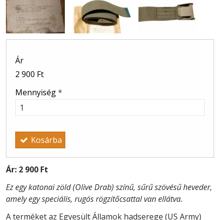
Ár
2 900 Ft
Mennyiség
*
Kosárba
Ár:
2 900 Ft
Ez egy katonai zöld (Olive Drab) színű, sűrű szövésű heveder,
amely egy speciális, rugós rögzítőcsattal van ellátva.
A terméket az Egyesült Államok hadserege (US Army)