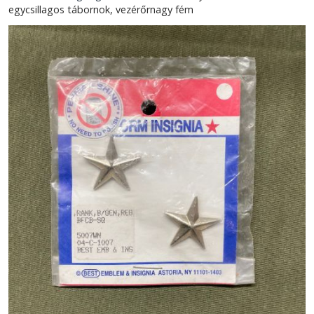
egycsillagos tábornok, vezérőrnagy fém