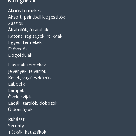
Kategóriák
Akciós termékek
Airsoft, paintball kiegészítők
Zászlók
Álcahálók, álcaruhák
Katonai régiségek, relikviák
Egyedi termékek
Esővédők
Dögcédulák
Használt termékek
Jelvények, felvarrók
Kések, vágóeszközök
Lábbelik
Lámpák
Övek, szíjak
Ládák, tárolók, dobozok
Újdonságok
Ruházat
Security
Táskák, hátizsákok