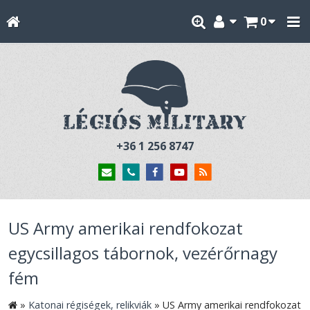
0
+36 1 256 8747
US Army amerikai rendfokozat
egycsillagos tábornok, vezérőrnagy
fém
»
Katonai régiségek, relikviák
»
US Army amerikai rendfokozat