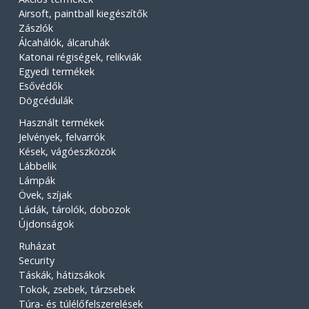
Airsoft, paintball kiegészítők
Zászlók
Álcahálók, álcaruhák
Katonai régiségek, relikviák
Egyedi termékek
Esővédők
Dögcédulák
Használt termékek
Jelvények, felvarrók
Kések, vágóeszközök
Lábbelik
Lámpák
Övek, szíjak
Ládák, tárolók, dobozok
Újdonságok
Ruházat
Security
Táskák, hátizsákok
Tokok, zsebek, tárzsebek
Túra- és túlélőfelszerelések