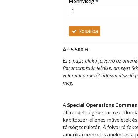
Mennyiség
*
Kosárba
Ár:
5 500 Ft
Ez a pajzs alakú felvarró az amerik
Parancsnokság jelzése, amelyet feke
valamint a mezőt átlósan átszelő 
meg.
A
Special Operations Comma
alárendeltségébe tartozó, florid
kábítószer-ellenes műveletek és
térség területén. A felvarró feke
amerikai nemzeti színeket és a 