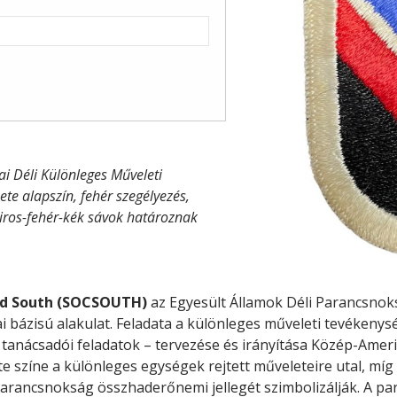
ai Déli Különleges Műveleti
te alapszín, fehér szegélyezés,
piros-fehér-kék sávok határoznak
nd South (SOCSOUTH)
az Egyesült Államok Déli Parancs
ai bázisú alakulat. Feladata a különleges műveleti tevékenysé
 tanácsadói feladatok – tervezése és irányítása Közép-Ameri
te színe a különleges egységek rejtett műveleteire utal, míg
parancsnokság összhaderőnemi jellegét szimbolizálják. A 