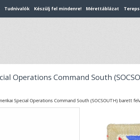
Tudnivalók
Készülj fel mindenre!
Mérettáblázat
Tereps
cial Operations Command South (SOCSOU
erikai Special Operations Command South (SOCSOUTH) barett felva