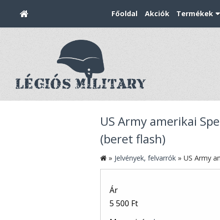
Főoldal
Akciók
Termékek
US Army amerikai Spe
(beret flash)
»
Jelvények, felvarrók
»
US Army am
Ár
5 500 Ft