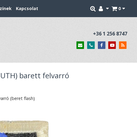
zínek
Kapcsolat
0
+36 1 256 8747
TH) barett felvarró
rró (beret flash)