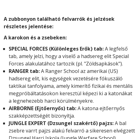
A zubbonyon található felvarrók és jelzések
részletes jelentése:
A karokon és a zsebeken:
SPECIAL FORCES (Különleges Erők) tab:
A legfelső
tab, amely jelzi, hogy a viselő a hadsereg elit Special
Forces alakulatához tartozik (pl. "Zöldsapkások").
RANGER tab:
A Ranger School az amerikai (US)
hadsereg elit, kis egységek vezetésére fókuszáló
taktikai tanfolyama, amely kimerítő fizikai és mentális
megpróbáltatásokon keresztül képezi ki a katonákat
a legnehezebb harci körülményekre.
AIRBORNE (Ejtőernyős) tab:
A katona ejtőernyős
szakképzettségét bizonyítja.
JUNGLE EXPERT (Dzsungel szakértő) pajzs:
A bal
zsebre varrt pajzs alakú felvarró a sikeresen elvégzett
Dzsungel Harci Iskola (Jungle Warfare School)