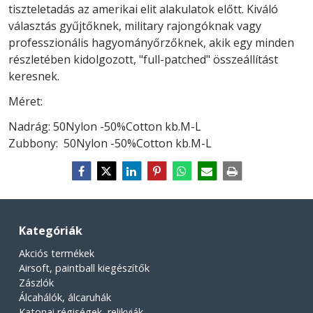
tiszteletadás az amerikai elit alakulatok előtt. Kiváló
választás gyűjtőknek, military rajongóknak vagy
professzionális hagyományőrzőknek, akik egy minden
részletében kidolgozott, "full-patched" összeállítást
keresnek.
Méret:
Nadrág: 50Nylon -50%Cotton kb.M-L
Zubbony:
50Nylon -50%Cotton kb.M-L
Kategóriák
Akciós termékek
Airsoft, paintball kiegészítők
Zászlók
Álcahálók, álcaruhák
Katonai régiségek, relikviák