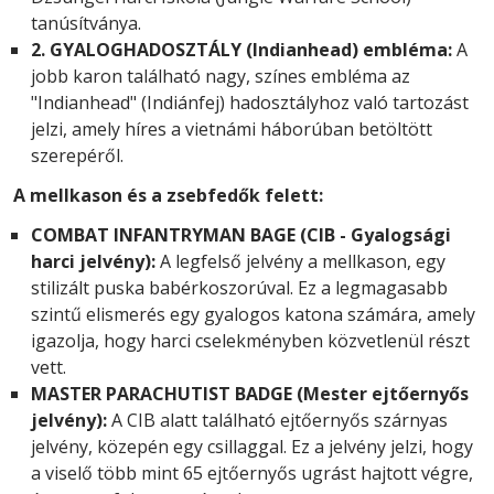
tanúsítványa.
2. GYALOGHADOSZTÁLY (Indianhead) embléma:
A
jobb karon található nagy, színes embléma az
"Indianhead" (Indiánfej) hadosztályhoz való tartozást
jelzi, amely híres a vietnámi háborúban betöltött
szerepéről.
A mellkason és a zsebfedők felett:
COMBAT INFANTRYMAN BAGE (CIB - Gyalogsági
harci jelvény):
A legfelső jelvény a mellkason, egy
stilizált puska babérkoszorúval. Ez a legmagasabb
szintű elismerés egy gyalogos katona számára, amely
igazolja, hogy harci cselekményben közvetlenül részt
vett.
MASTER PARACHUTIST BADGE (Mester ejtőernyős
jelvény):
A CIB alatt található ejtőernyős szárnyas
jelvény, közepén egy csillaggal. Ez a jelvény jelzi, hogy
a viselő több mint 65 ejtőernyős ugrást hajtott végre,