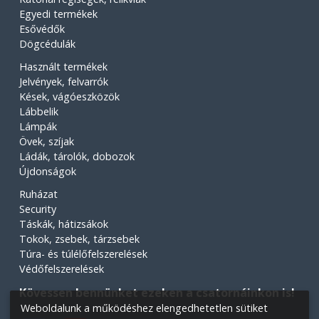
Egyedi termékek
Esővédők
Dögcédulák
Használt termékek
Jelvények, felvarrók
Kések, vágóeszközök
Lábbelik
Lámpák
Övek, szíjak
Ládák, tárolók, dobozok
Újdonságok
Ruházat
Security
Táskák, hátizsákok
Tokok, zsebek, tárzsebek
Túra- és túlélőfelszerelések
Védőfelszerelések
Kövessen bennünket ezeken a csatornáinkon is!
Weboldalunk a működéshez elengedhetetlen sütiket