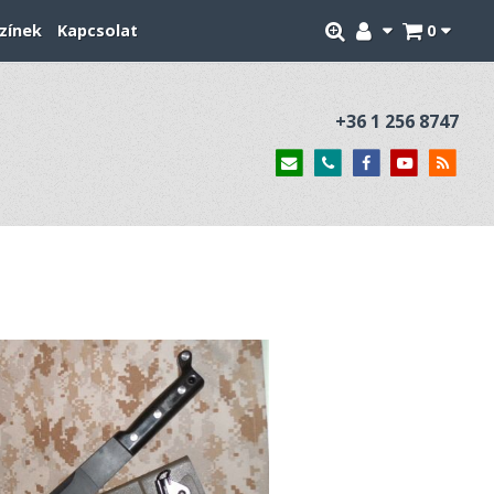
zínek
Kapcsolat
0
+36 1 256 8747