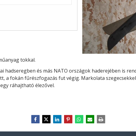
műanyag tokkal.
kai hadseregben és más NATO országok haderejében is rend
ott, a fokán fűrészfogazás fut végig. Markolata szegecsekk
egy ráhajtható élezővel.