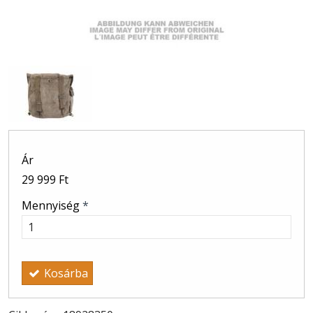
Ár
29 999 Ft
Mennyiség
*
Kosárba