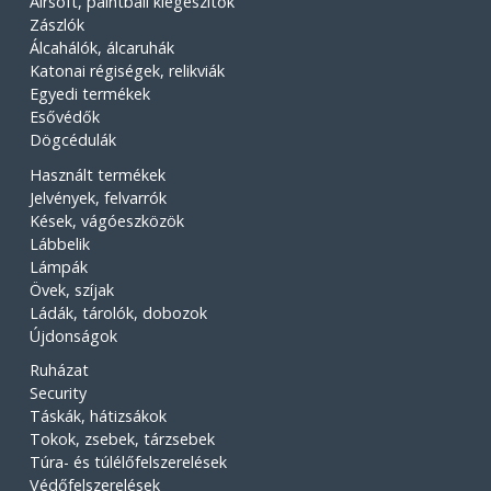
Airsoft, paintball kiegészítők
Zászlók
Álcahálók, álcaruhák
Katonai régiségek, relikviák
Egyedi termékek
Esővédők
Dögcédulák
Használt termékek
Jelvények, felvarrók
Kések, vágóeszközök
Lábbelik
Lámpák
Övek, szíjak
Ládák, tárolók, dobozok
Újdonságok
Ruházat
Security
Táskák, hátizsákok
Tokok, zsebek, tárzsebek
Túra- és túlélőfelszerelések
Védőfelszerelések