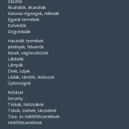
Zászlók
Álcahálók, álcaruhák
Katonai régiségek, relikviák
Egyedi termékek
Esővédők
Dögcédulák
Használt termékek
Jelvények, felvarrók
Kések, vágóeszközök
Lábbelik
Lámpák
Övek, szíjak
Ládák, tárolók, dobozok
Újdonságok
Ruházat
Security
Táskák, hátizsákok
Tokok, zsebek, tárzsebek
Túra- és túlélőfelszerelések
Védőfelszerelések