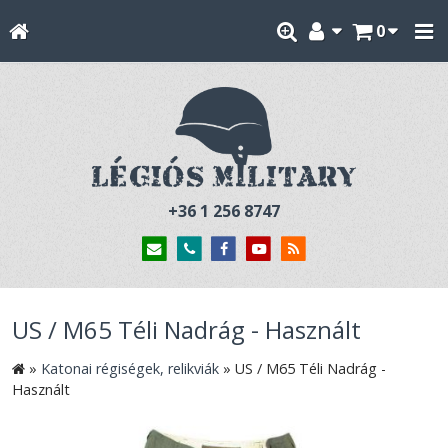
0
+36 1 256 8747
US / M65 Téli Nadrág - Használt
»
Katonai régiségek, relikviák
»
US / M65 Téli Nadrág -
Használt