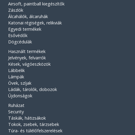
Airsoft, paintball kiegészítők
Zászlók
Álcahálók, álcaruhák
Katonai régiségek, relikviák
Egyedi termékek
Esővédők
Dögcédulák
Használt termékek
Jelvények, felvarrók
Kések, vágóeszközök
Lábbelik
Lámpák
Övek, szíjak
Ládák, tárolók, dobozok
Újdonságok
Ruházat
Security
Táskák, hátizsákok
Tokok, zsebek, tárzsebek
Túra- és túlélőfelszerelések