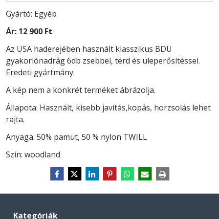
Gyártó: Egyéb
Ár:
12 900 Ft
Az USA haderejében használt klasszikus BDU
gyakorlónadrág 6db zsebbel, térd és üleperősítéssel.
Eredeti gyártmány.
A kép nem a konkrét terméket ábrázolja.
Állapota: Használt, kisebb javítás,kopás, horzsolás lehet
rajta.
Anyaga: 50% pamut, 50 % nylon TWILL
Szín: woodland
Kategóriák