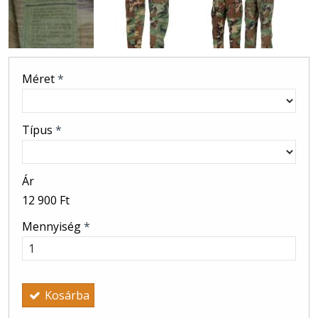
Méret
*
Típus
*
Ár
12 900 Ft
Mennyiség
*
Kosárba