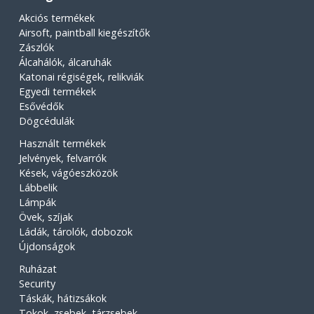
Akciós termékek
Airsoft, paintball kiegészítők
Zászlók
Álcahálók, álcaruhák
Katonai régiségek, relikviák
Egyedi termékek
Esővédők
Dögcédulák
Használt termékek
Jelvények, felvarrók
Kések, vágóeszközök
Lábbelik
Lámpák
Övek, szíjak
Ládák, tárolók, dobozok
Újdonságok
Ruházat
Security
Táskák, hátizsákok
Tokok, zsebek, tárzsebek