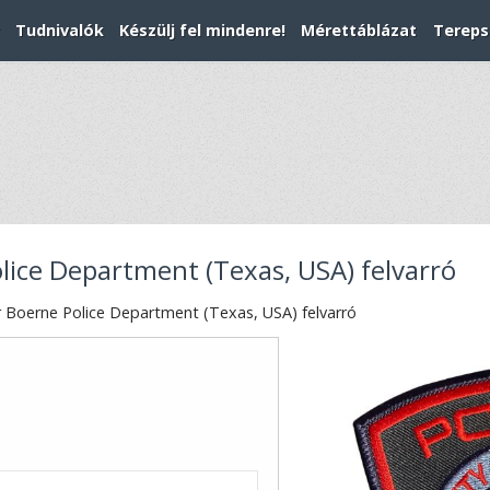
Tudnivalók
Készülj fel mindenre!
Mérettáblázat
Tereps
ice Department (Texas, USA) felvarró
 Boerne Police Department (Texas, USA) felvarró