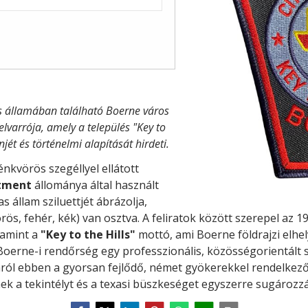
s államában található Boerne város
lvarrója, amely a település "Key to
jét és történelmi alapítását hirdeti.
énkvörös szegéllyel ellátott
rtment
állománya által használt
 állam sziluettjét ábrázolja,
örös, fehér, kék) van osztva. A feliratok között szerepel az 
lamint a
"Key to the Hills"
mottó, ami Boerne földrajzi elhel
 Boerne-i rendőrség egy professzionális, közösségorientált 
ról ebben a gyorsan fejlődő, német gyökerekkel rendelkező
ek a tekintélyt és a texasi büszkeséget egyszerre sugározzá