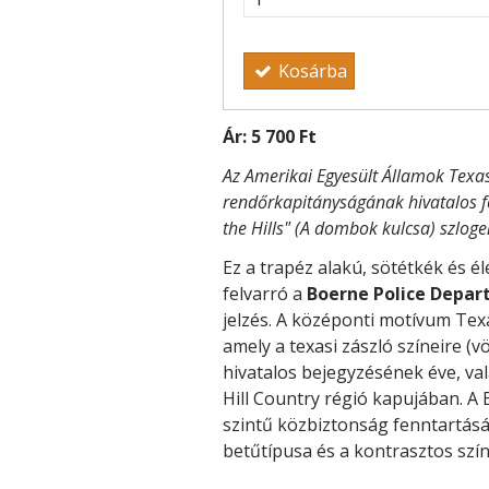
Kosárba
Ár:
5 700 Ft
Az Amerikai Egyesült Államok Texa
rendőrkapitányságának hivatalos fe
the Hills" (A dombok kulcsa) szlogen
Ez a trapéz alakú, sötétkék és él
felvarró a
Boerne Police Depa
jelzés. A középonti motívum Texas
amely a texasi zászló színeire (v
hivatalos bejegyzésének éve, va
Hill Country régió kapujában. A
szintű közbiztonság fenntartásá
betűtípusa és a kontrasztos szín