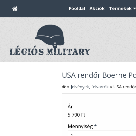
Főoldal
Akciók
Termékek
USA rendőr Boerne Pol
»
Jelvények, felvarrók
»
USA rendőr
Ár
5 700 Ft
Mennyiség
*