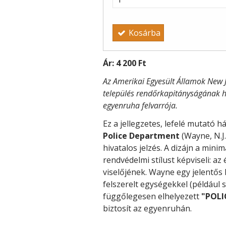
Kosárba
Ár:
4 200 Ft
Az Amerikai Egyesült Államok New 
település rendőrkapitányságának h
egyenruha felvarrója.
Ez a jellegzetes, lefelé mutató 
Police Department
(Wayne, N.J.
hivatalos jelzés. A dizájn a mini
rendvédelmi stílust képviseli: az
viselőjének. Wayne egy jelentős
felszerelt egységekkel (például s
függőlegesen elhelyezett
"POLI
biztosít az egyenruhán.