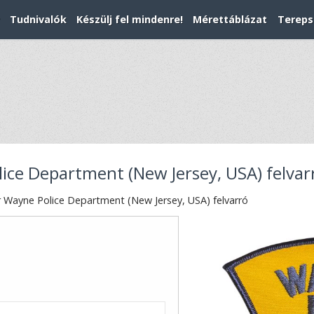
Tudnivalók
Készülj fel mindenre!
Mérettáblázat
Tereps
ice Department (New Jersey, USA) felvar
 Wayne Police Department (New Jersey, USA) felvarró