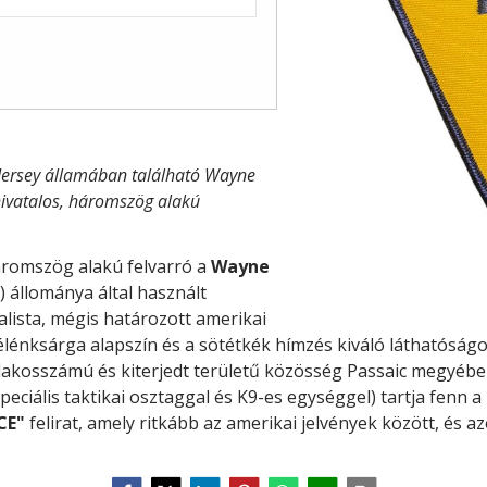
Jersey államában található Wayne
ivatalos, háromszög alakú
háromszög alakú felvarró a
Wayne
) állománya által használt
malista, mégis határozott amerikai
 élénksárga alapszín és a sötétkék hímzés kiváló láthatóságot
 lakosszámú és kiterjedt területű közösség Passaic megyébe
peciális taktikai osztaggal és K9-es egységgel) tartja fenn 
CE"
felirat, amely ritkább az amerikai jelvények között, és 