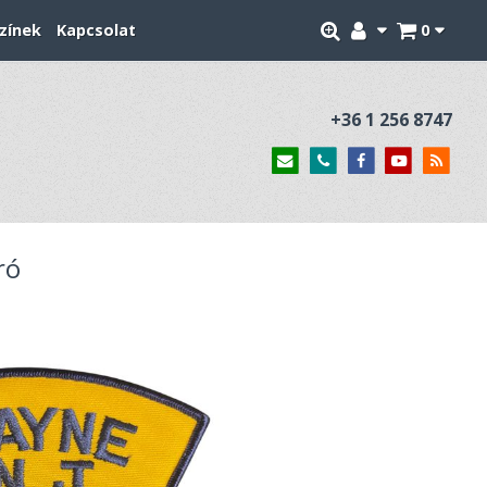
zínek
Kapcsolat
0
+36 1 256 8747
ró