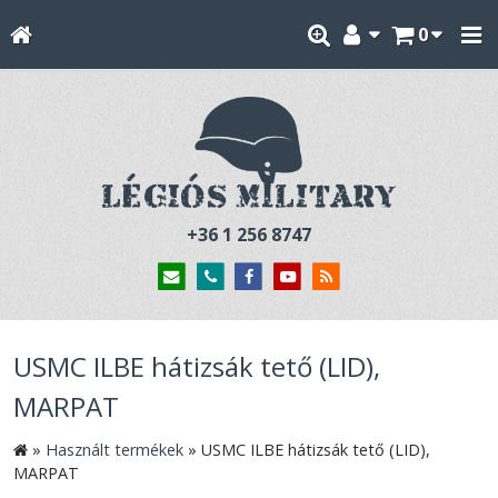
0
+36 1 256 8747
USMC ILBE hátizsák tető (LID),
MARPAT
»
Használt termékek
»
USMC ILBE hátizsák tető (LID),
MARPAT