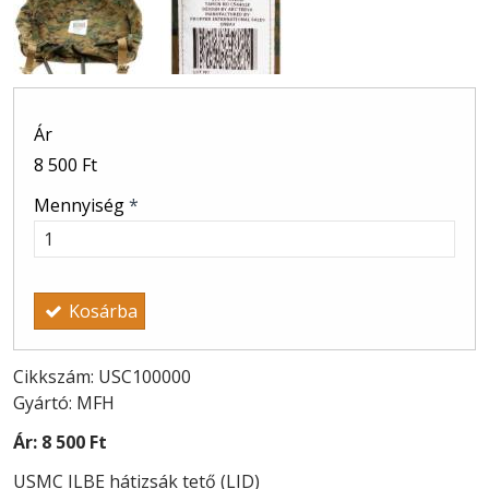
Ár
8 500 Ft
Mennyiség
*
Kosárba
Cikkszám: USC100000
Gyártó: MFH
Ár:
8 500 Ft
USMC ILBE hátizsák tető (LID)