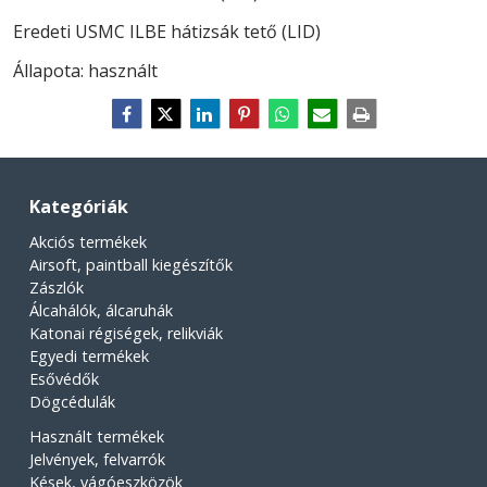
Eredeti USMC ILBE hátizsák tető (LID)
Állapota: használt
Kategóriák
Akciós termékek
Airsoft, paintball kiegészítők
Zászlók
Álcahálók, álcaruhák
Katonai régiségek, relikviák
Egyedi termékek
Esővédők
Dögcédulák
Használt termékek
Jelvények, felvarrók
Kések, vágóeszközök