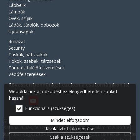
Lábbelik
Lámpák
Övek, szíjak
Ládák, tárolók, dobozok
Újdonságok
Ruházat
Security
Táskák, hátizsákok
Tokok, zsebek, tárzsebek
Túra- és túlélőfelszerelések
Védőfelszerelések
Kövessen bennünket ezeken a csatornáinkon is!
Weboldalunk a működéshez elengedhetetlen sütiket
használ.
Funkcionális (szükséges)
Mindet elfogadom
© 2026 Minden jog fenntartva! Légiós Military webáruház.
Katonai ruhák, felszerelések és kiegészítők, valamint airsoft és
Kiválasztottak mentése
paintball kiegészítők széles választéka.
Akciós termékek
Elállás
Csak a szükségesek