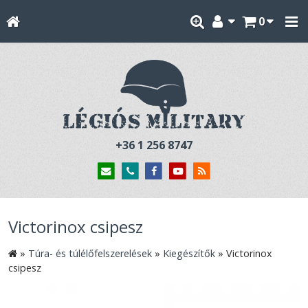
0
+36 1 256 8747
Victorinox csipesz
»
Túra- és túlélőfelszerelések
»
Kiegészítők
»
Victorinox
csipesz