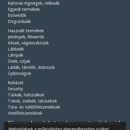
Katonai régiségek, relikviák
Egyedi termékek
Esővédők
Dögcédulák
Használt termékek
Jelvények, felvarrók
Kések, vágóeszközök
Lábbelik
Lámpák
Övek, szíjak
Ládák, tárolók, dobozok
Újdonságok
Ruházat
Security
Táskák, hátizsákok
Tokok, zsebek, tárzsebek
Túra- és túlélőfelszerelések
Védőfelszerelések
Kövessen bennünket ezeken a csatornáinkon is!
Weboldalunk a működéshez elengedhetetlen sütiket