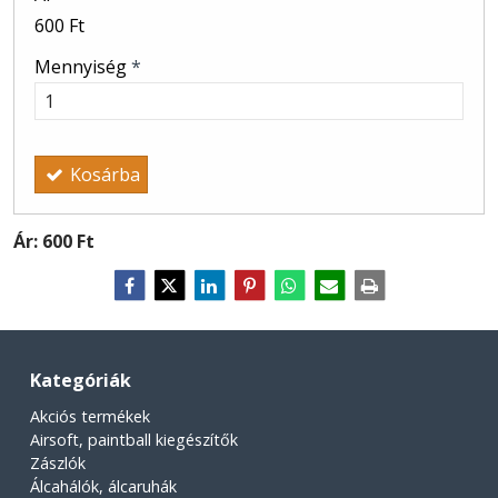
600 Ft
Mennyiség
*
Kosárba
Ár:
600 Ft
Kategóriák
Akciós termékek
Airsoft, paintball kiegészítők
Zászlók
Álcahálók, álcaruhák