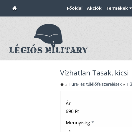
Főoldal
Akciók
Termékek
Vízhatlan Tasak, kicsi
»
Túra- és túlélőfelszerelések
»
Tű
Ár
690 Ft
Mennyiség
*