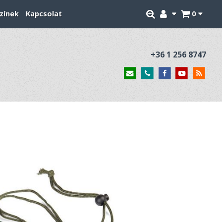
zínek
Kapcsolat
0
+36 1 256 8747