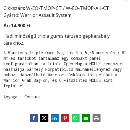
Cikkszám: W-EO-TMOP-CT / W-EO-TMOP-AK-CT
Gyártó: Warrior Assault System
Ár:
14 900 Ft
Hadi minőségű tripla gumis tárzseb gépkarabély
tárakhoz.
A Warriors Triple Open Mag tok 3 x 5,56 mm-es és 7.62 
mm-es tártokot tartalmaz egy kompakt panel 
konfigurációban. A Triple Open Mag a MOLLE rendszert 
használja bármely kompatibilis málhamellényhez vagy 
övhöz. Használható Warrior táskákon is, például a 
Warrior Grab Bag-on, és 6 vízszintes MOLLE sort 
foglal el.
Anyaga : Cordura