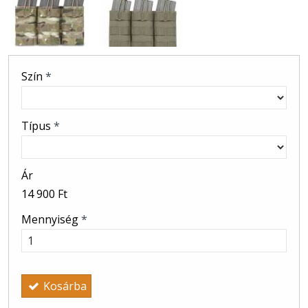
Szín
*
Típus
*
Ár
14 900 Ft
Mennyiség
*
Kosárba