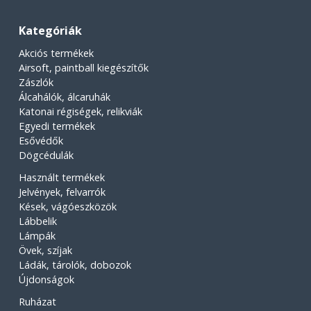
Kategóriák
Akciós termékek
Airsoft, paintball kiegészítők
Zászlók
Álcahálók, álcaruhák
Katonai régiségek, relikviák
Egyedi termékek
Esővédők
Dögcédulák
Használt termékek
Jelvények, felvarrók
Kések, vágóeszközök
Lábbelik
Lámpák
Övek, szíjak
Ládák, tárolók, dobozok
Újdonságok
Ruházat