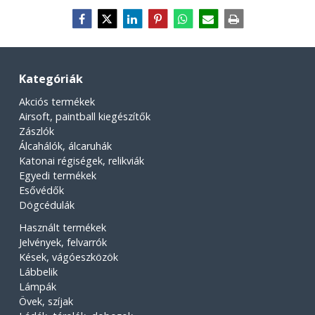
Kategóriák
Akciós termékek
Airsoft, paintball kiegészítők
Zászlók
Álcahálók, álcaruhák
Katonai régiségek, relikviák
Egyedi termékek
Esővédők
Dögcédulák
Használt termékek
Jelvények, felvarrók
Kések, vágóeszközök
Lábbelik
Lámpák
Övek, szíjak