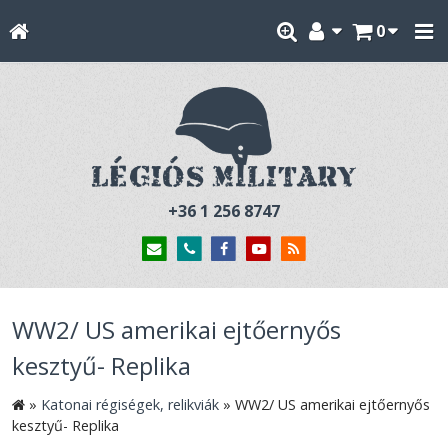
0
+36 1 256 8747
WW2/ US amerikai ejtőernyős
kesztyű- Replika
»
Katonai régiségek, relikviák
»
WW2/ US amerikai ejtőernyős
kesztyű- Replika