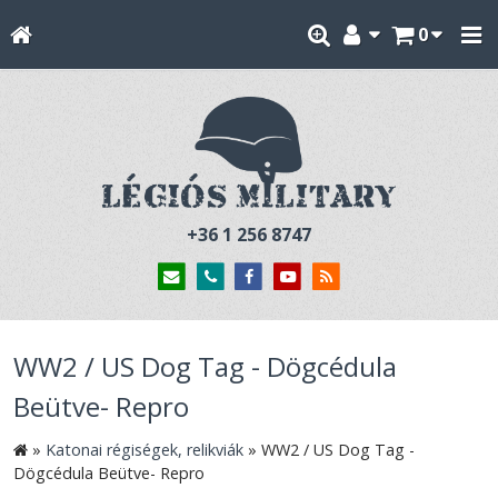
0
+36 1 256 8747
WW2 / US Dog Tag - Dögcédula
Beütve- Repro
»
Katonai régiségek, relikviák
»
WW2 / US Dog Tag -
Dögcédula Beütve- Repro