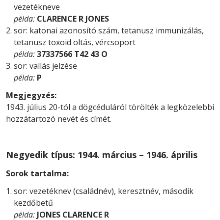
vezetékneve
példa:
CLARENCE R JONES
sor: katonai azonosító szám, tetanusz immunizálás,
tetanusz toxoid oltás, vércsoport
példa:
37337566 T42 43 O
sor: vallás jelzése
példa:
P
Megjegyzés:
1943. július 20-tól a dögcéduláról törölték a legközelebbi
hozzátartozó nevét és címét.
Negyedik típus: 1944. március – 1946. április
Sorok tartalma:
sor: vezetéknev (családnév), keresztnév, második
kezdőbetű
példa:
JONES CLARENCE R