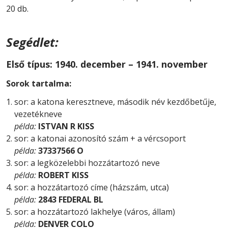
20 db.
Segédlet:
Első típus: 1940. december – 1941. november
Sorok tartalma:
sor: a katona keresztneve, második név kezdőbetűje,
vezetékneve
példa:
ISTVAN R KISS
sor: a katonai azonosító szám + a vércsoport
példa:
37337566 O
sor: a legközelebbi hozzátartozó neve
példa:
ROBERT KISS
sor: a hozzátartozó címe (házszám, utca)
példa:
2843 FEDERAL BL
sor: a hozzátartozó lakhelye (város, állam)
példa:
DENVER COLO