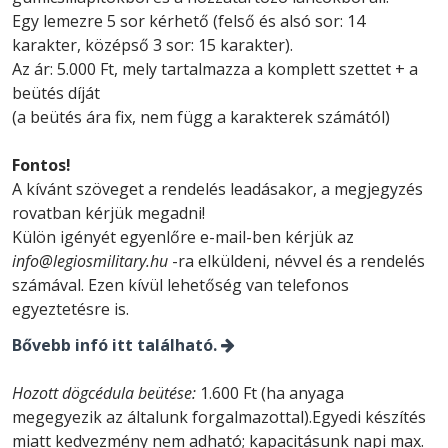
Egy lemezre 5 sor kérhető (felső és alsó sor: 14
karakter, középső 3 sor: 15 karakter).
Az ár: 5.000 Ft, mely tartalmazza a komplett szettet + a
beütés díját
(a beütés ára fix, nem függ a karakterek számától)
Fontos!
A kívánt szöveget a rendelés leadásakor, a megjegyzés
rovatban kérjük megadni!
Külön igényét egyenlőre e-mail-ben kérjük az
info@legiosmilitary.hu
-ra elküldeni, névvel és a rendelés
számával. Ezen kívül lehetőség van telefonos
egyeztetésre is.
Bővebb infó itt található.
Hozott dögcédula beütése:
1.600 Ft (ha anyaga
megegyezik az általunk forgalmazottal).Egyedi készítés
miatt kedvezmény nem adható; kapacitásunk napi max.