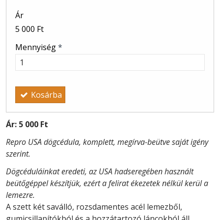
Ár
5 000 Ft
Mennyiség
*
Kosárba
Ár:
5 000 Ft
Repro USA dögcédula, komplett, megírva-beütve saját igény
szerint.
Dögcéduláinkat eredeti, az USA hadseregében használt
beütőgéppel készítjük, ezért a felirat ékezetek nélkül kerül a
lemezre.
A szett két saválló, rozsdamentes acél lemezből,
gumicsillapítókból és a hozzátartozó láncokból áll.