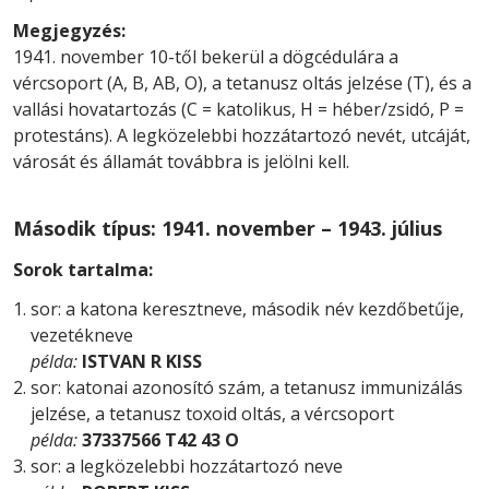
Megjegyzés:
1941. november 10-től bekerül a dögcédulára a
vércsoport (A, B, AB, O), a tetanusz oltás jelzése (T), és a
vallási hovatartozás (C = katolikus, H = héber/zsidó, P =
protestáns). A legközelebbi hozzátartozó nevét, utcáját,
városát és államát továbbra is jelölni kell.
Második típus: 1941. november – 1943. július
Sorok tartalma:
sor: a katona keresztneve, második név kezdőbetűje,
vezetékneve
példa:
ISTVAN R KISS
sor: katonai azonosító szám, a tetanusz immunizálás
jelzése, a tetanusz toxoid oltás, a vércsoport
példa:
37337566 T42 43 O
sor: a legközelebbi hozzátartozó neve