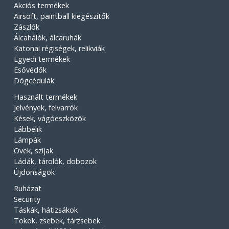
Akciós termékek
Airsoft, paintball kiegészítők
Zászlók
Álcahálók, álcaruhák
Katonai régiségek, relikviák
Egyedi termékek
Esővédők
Dögcédulák
Használt termékek
Jelvények, felvarrók
Kések, vágóeszközök
Lábbelik
Lámpák
Övek, szíjak
Ládák, tárolók, dobozok
Újdonságok
Ruházat
Security
Táskák, hátizsákok
Tokok, zsebek, tárzsebek