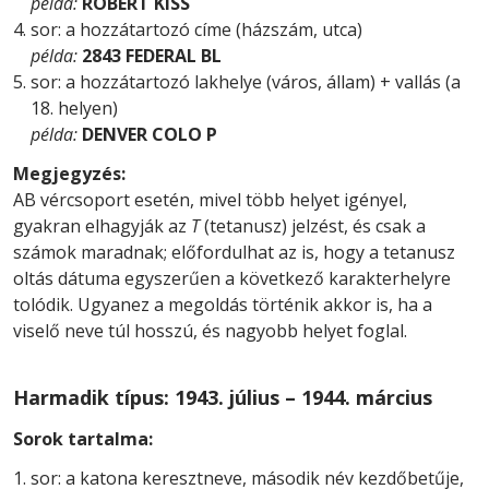
példa:
ROBERT KISS
sor: a hozzátartozó címe (házszám, utca)
példa:
2843 FEDERAL BL
sor: a hozzátartozó lakhelye (város, állam) + vallás (a
18. helyen)
példa:
DENVER COLO P
Megjegyzés:
AB vércsoport esetén, mivel több helyet igényel,
gyakran elhagyják az
T
(tetanusz) jelzést, és csak a
számok maradnak; előfordulhat az is, hogy a tetanusz
oltás dátuma egyszerűen a következő karakterhelyre
tolódik. Ugyanez a megoldás történik akkor is, ha a
viselő neve túl hosszú, és nagyobb helyet foglal.
Harmadik típus: 1943. július – 1944. március
Sorok tartalma:
sor: a katona keresztneve, második név kezdőbetűje,