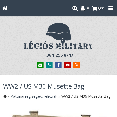
0
+36 1 256 8747
WW2 / US M36 Musette Bag
»
Katonai régiségek, relikviák
»
WW2 / US M36 Musette Bag