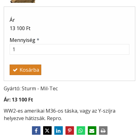
Ár
13 100 Ft
Mennyiség
*
Kosárba
Gyártó: Sturm - Mil-Tec
Ár:
13 100 Ft
WW2-es amerikai M36-os táska, vagy az Y-szíjra
helyezve hátizsák. Repro.