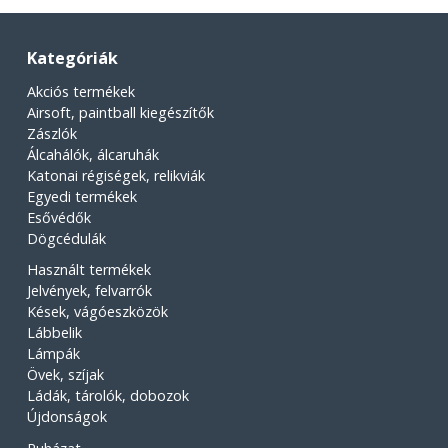
Kategóriák
Akciós termékek
Airsoft, paintball kiegészítők
Zászlók
Álcahálók, álcaruhák
Katonai régiségek, relikviák
Egyedi termékek
Esővédők
Dögcédulák
Használt termékek
Jelvények, felvarrók
Kések, vágóeszközök
Lábbelik
Lámpák
Övek, szíjak
Ládák, tárolók, dobozok
Újdonságok