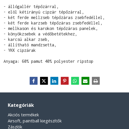
- állógallér tépőzárral,

- elöl kétirányú cipzár tépőzárral,

- két ferde mellzseb tépőzáras zsebfedéllel,

- két ferde karzseb tépőzáras zsebfedéllel,

- mellkason és karokon tépőzáras panelek,

- könyökzsebek a védőbetétekhez,

- karcsú alkar zseb,

- állítható mandzsetta,

- YKK cipzárak
Anyaga: 
60% pamut 40% polyester ripstop
Kategóriák
Akciós termékek
Airsoft, paintball kiegészítők
Zászlók