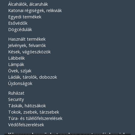
Álcahálók, álcaruhák
Katonai régiségek, relikviák
Egyedi termékek
Esővédők
Dögcédulák
Használt termékek
Jelvények, felvarrók
Kések, vágóeszközök
Lábbelik
Lámpák
Övek, szíjak
Ládák, tárolók, dobozok
Újdonságok
Ruházat
Security
Táskák, hátizsákok
Tokok, zsebek, tárzsebek
Túra- és túlélőfelszerelések
Védőfelszerelések
Kövessen bennünket ezeken a csatornáinkon is!