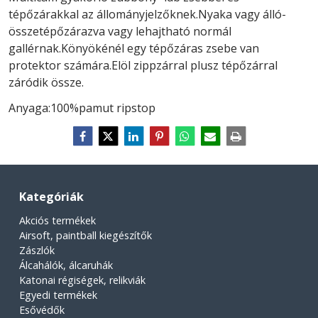
tépőzárakkal az állományjelzőknek.Nyaka vagy álló-
összetépőzárazva vagy lehajtható normál
gallérnak.Könyökénél egy tépőzáras zsebe van
protektor számára.Elöl zippzárral plusz tépőzárral
záródik össze.
Anyaga:100%pamut ripstop
Kategóriák
Akciós termékek
Airsoft, paintball kiegészítők
Zászlók
Álcahálók, álcaruhák
Katonai régiségek, relikviák
Egyedi termékek
Esővédők