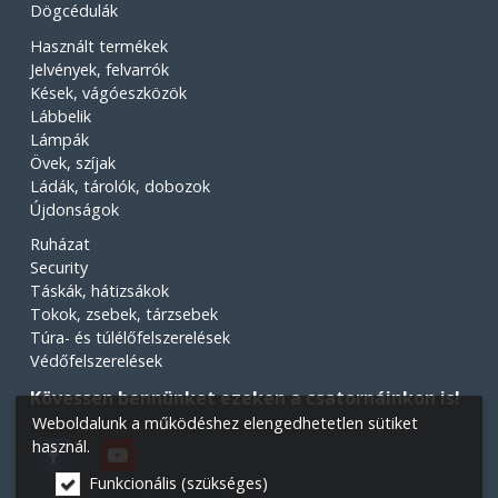
Dögcédulák
Használt termékek
Jelvények, felvarrók
Kések, vágóeszközök
Lábbelik
Lámpák
Övek, szíjak
Ládák, tárolók, dobozok
Újdonságok
Ruházat
Security
Táskák, hátizsákok
Tokok, zsebek, tárzsebek
Túra- és túlélőfelszerelések
Védőfelszerelések
Kövessen bennünket ezeken a csatornáinkon is!
Weboldalunk a működéshez elengedhetetlen sütiket
használ.
Funkcionális (szükséges)