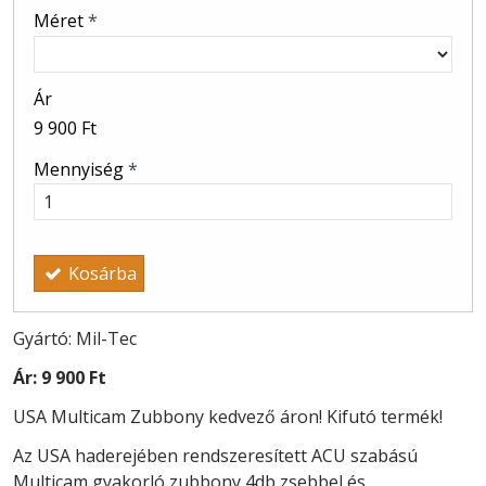
Méret
*
Ár
9 900 Ft
Mennyiség
*
Kosárba
Gyártó: Mil-Tec
Ár:
9 900 Ft
USA Multicam Zubbony kedvező áron! Kifutó termék!
Az USA haderejében rendszeresített ACU szabású
Multicam gyakorló zubbony 4db zsebbel és