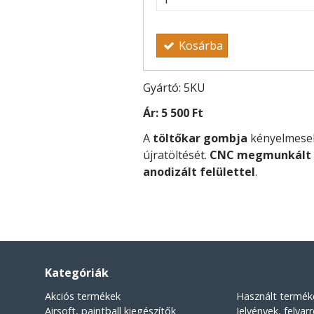
Kosárba
Gyártó: 5KU
Ár:
5 500 Ft
A
töltőkar gombja
kényelmeseb
újratöltését.
CNC megmunkált 
anodizált felülettel
.
Kategóriák
Akciós termékek
Használt termék
Airsoft, paintball kiegészítők
Jelvények, felvar