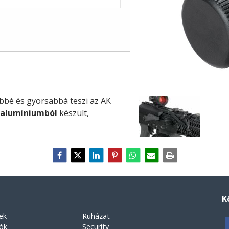
bé és gyorsabbá teszi az AK
alumíniumból
készült,
K
ek
Ruházat
rók
Security