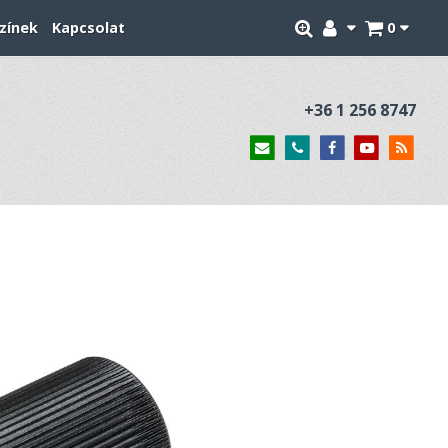
zínek
Kapcsolat
0
+36 1 256 8747