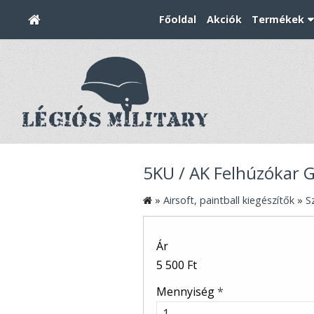
Főoldal
Akciók
Termékek
5KU / AK Felhúzókar
»
Airsoft, paintball kiegészítők
»
S
Ár
5 500 Ft
Mennyiség
*