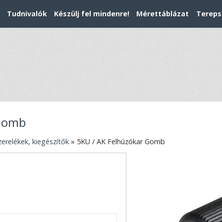
Tudnivalók
Készülj fel mindenre!
Mérettáblázat
Tereps
 Gomb
zerelékek, kiegészítők
»
5KU / AK Felhúzókar Gomb