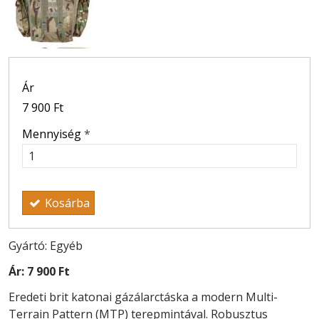
Ár
7 900 Ft
Mennyiség
*
Kosárba
Gyártó: Egyéb
Ár:
7 900 Ft
Eredeti brit katonai gázálarctáska a modern Multi-
Terrain Pattern (MTP) terepmintával. Robusztus