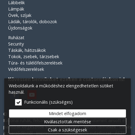
Lábbelik
Lámpák
Övek, szíjak
Ládák, tárolók, dobozok
Újdonságok
Ruházat
Security
Táskák, hátizsákok
Tokok, zsebek, tárzsebek
Túra- és túlélőfelszerelések
Védőfelszerelések
Kövessen bennünket ezeken a csatornáinkon is!
Weboldalunk a működéshez elengedhetetlen sütiket
használ.
Funkcionális (szükséges)
Mindet elfogadom
© 2026 Minden jog fenntartva! Légiós Military webáruház.
Katonai ruhák, felszerelések és kiegészítők, valamint airsoft és
Kiválasztottak mentése
paintball kiegészítők széles választéka.
Akciós termékek
Elállás
Csak a szükségesek
a szerződéstől
Impresszum
Adatvédelmi nyilatkozat
ÁSZF