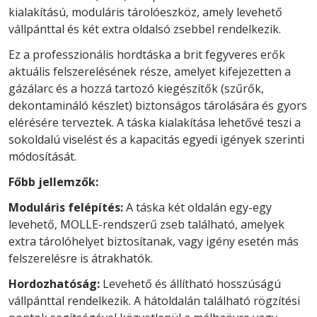
kialakítású, moduláris tárolóeszköz, amely levehető
vállpánttal és két extra oldalsó zsebbel rendelkezik.
Ez a professzionális hordtáska a brit fegyveres erők
aktuális felszerelésének része, amelyet kifejezetten a
gázálarc és a hozzá tartozó kiegészítők (szűrők,
dekontamináló készlet) biztonságos tárolására és gyors
elérésére terveztek. A táska kialakítása lehetővé teszi a
sokoldalú viselést és a kapacitás egyedi igények szerinti
módosítását.
Főbb jellemzők:
Moduláris felépítés:
A táska két oldalán egy-egy
levehető, MOLLE-rendszerű zseb található, amelyek
extra tárolóhelyet biztosítanak, vagy igény esetén más
felszerelésre is átrakhatók.
Hordozhatóság:
Levehető és állítható hosszúságú
vállpánttal rendelkezik. A hátoldalán található rögzítési