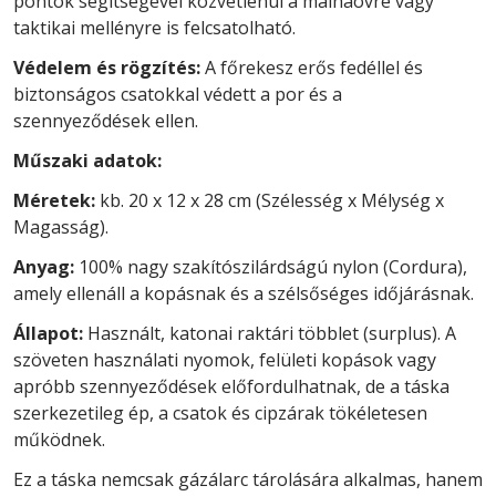
pontok segítségével közvetlenül a málhaövre vagy
taktikai mellényre is felcsatolható.
Védelem és rögzítés:
A főrekesz erős fedéllel és
biztonságos csatokkal védett a por és a
szennyeződések ellen.
Műszaki adatok:
Méretek:
kb. 20 x 12 x 28 cm (Szélesség x Mélység x
Magasság).
Anyag:
100% nagy szakítószilárdságú nylon (Cordura),
amely ellenáll a kopásnak és a szélsőséges időjárásnak.
Állapot:
Használt, katonai raktári többlet (surplus). A
szöveten használati nyomok, felületi kopások vagy
apróbb szennyeződések előfordulhatnak, de a táska
szerkezetileg ép, a csatok és cipzárak tökéletesen
működnek.
Ez a táska nemcsak gázálarc tárolására alkalmas, hanem