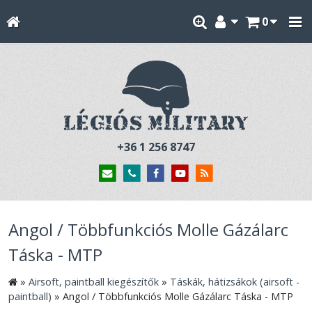
0
+36 1 256 8747
Angol / Többfunkciós Molle Gázálarc
Táska - MTP
»
Airsoft, paintball kiegészítők
»
Táskák, hátizsákok (airsoft -
paintball)
»
Angol / Többfunkciós Molle Gázálarc Táska - MTP