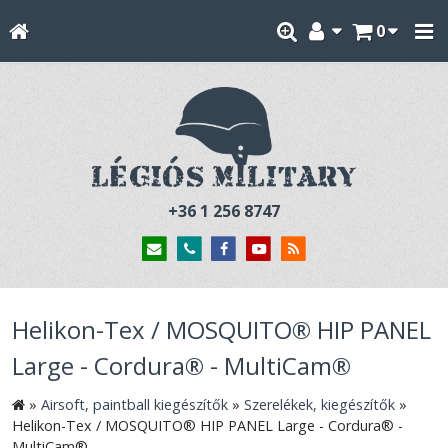
0
+36 1 256 8747
Helikon-Tex / MOSQUITO® HIP PANEL
Large - Cordura® - MultiCam®
»
Airsoft, paintball kiegészítők
»
Szerelékek, kiegészítők
»
Helikon-Tex / MOSQUITO® HIP PANEL Large - Cordura® -
MultiCam®