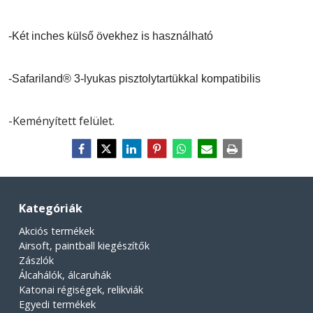
-Két inches külső övekhez is használható
-Safariland® 3-lyukas pisztolytartükkal kompatibilis
-Keményített felület.
Kategóriák
Akciós termékek
Airsoft, paintball kiegészítők
Zászlók
Álcahálók, álcaruhák
Katonai régiségek, relikviák
Egyedi termékek