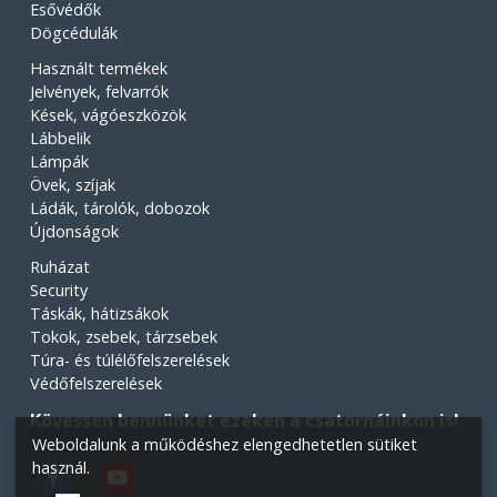
Esővédők
Dögcédulák
Használt termékek
Jelvények, felvarrók
Kések, vágóeszközök
Lábbelik
Lámpák
Övek, szíjak
Ládák, tárolók, dobozok
Újdonságok
Ruházat
Security
Táskák, hátizsákok
Tokok, zsebek, tárzsebek
Túra- és túlélőfelszerelések
Védőfelszerelések
Kövessen bennünket ezeken a csatornáinkon is!
Weboldalunk a működéshez elengedhetetlen sütiket
használ.