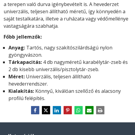
a terepen való durva igénybevételt is. A hevederzet
univerzális, teljesen állítható méretű, így könnyedén a
saját testalkatára, illetve a ruházata vagy védőmellénye
vastagságára szabhatja.
Főbb jellemzők:
Anyag:
Tartós, nagy szakítószilárdságú nylon
gyöngyvászon.
Tárkapacitás:
4 db nagyméretű karabélytár-zseb és
2 db kisebb univerzális/pisztolytár-zseb.
Méret:
Univerzális, teljesen állítható
hevederrendszer.
Kialakítás:
Könnyű, kiválóan szellőző és alacsony
profilú felépítés.