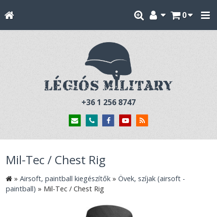
0
+36 1 256 8747
Mil-Tec / Chest Rig
»
Airsoft, paintball kiegészítők
»
Övek, szíjak (airsoft -
paintball)
»
Mil-Tec / Chest Rig