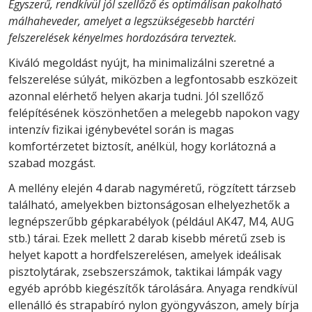
Egyszerű, rendkívül jól szellőző és optimálisan pakolható
málhaheveder, amelyet a legszükségesebb harctéri
felszerelések kényelmes hordozására terveztek.
Kiváló megoldást nyújt, ha minimalizálni szeretné a
felszerelése súlyát, miközben a legfontosabb eszközeit
azonnal elérhető helyen akarja tudni. Jól szellőző
felépítésének köszönhetően a melegebb napokon vagy
intenzív fizikai igénybevétel során is magas
komfortérzetet biztosít, anélkül, hogy korlátozná a
szabad mozgást.
A mellény elején 4 darab nagyméretű, rögzített tárzseb
található, amelyekben biztonságosan elhelyezhetők a
legnépszerűbb gépkarabélyok (például AK47, M4, AUG
stb.) tárai. Ezek mellett 2 darab kisebb méretű zseb is
helyet kapott a hordfelszerelésen, amelyek ideálisak
pisztolytárak, zsebszerszámok, taktikai lámpák vagy
egyéb apróbb kiegészítők tárolására. Anyaga rendkívül
ellenálló és strapabíró nylon gyöngyvászon, amely bírja