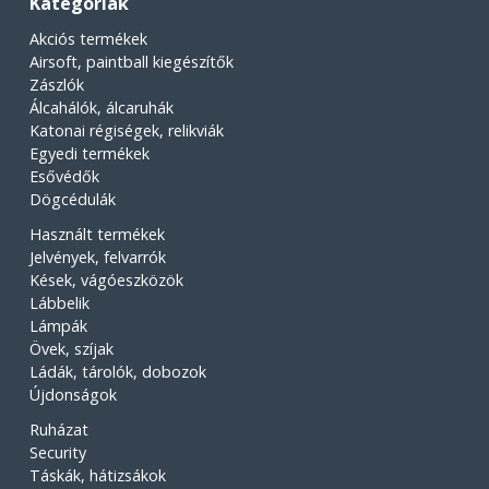
Kategóriák
Akciós termékek
Airsoft, paintball kiegészítők
Zászlók
Álcahálók, álcaruhák
Katonai régiségek, relikviák
Egyedi termékek
Esővédők
Dögcédulák
Használt termékek
Jelvények, felvarrók
Kések, vágóeszközök
Lábbelik
Lámpák
Övek, szíjak
Ládák, tárolók, dobozok
Újdonságok
Ruházat
Security
Táskák, hátizsákok