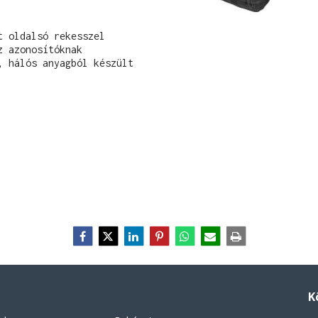
 oldalsó rekesszel

 azonosítóknak

 hálós anyagból készült

K