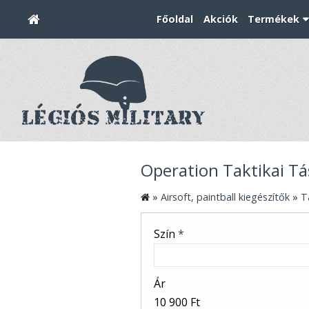
Főoldal
Akciók
Termékek
Operation Taktikai Tá
»
Airsoft, paintball kiegészítők
»
T
Szín
*
Ár
10 900 Ft