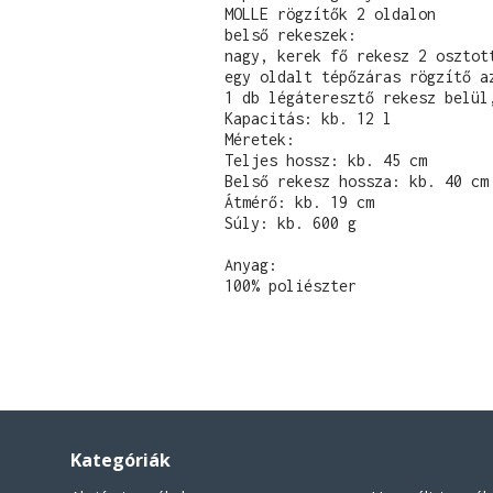
MOLLE rögzítők 2 oldalon

belső rekeszek:

nagy, kerek fő rekesz 2 osztott
egy oldalt tépőzáras rögzítő az
1 db légáteresztő rekesz belül,
Kapacitás: kb. 12 l

Méretek:

Teljes hossz: kb. 45 cm

Belső rekesz hossza: kb. 40 cm

Átmérő: kb. 19 cm

Súly: kb. 600 g

Anyag:

100% poliészter
Kategóriák