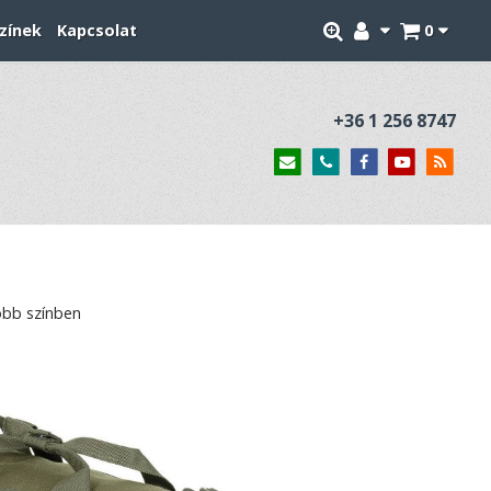
zínek
Kapcsolat
0
+36 1 256 8747
öbb színben