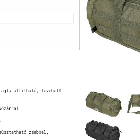
ajta állítható, levehető 
őzárral



úsztatható zsebbel,
