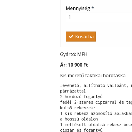
Mennyiség
*
Kosárba
Gyártó: MFH
Ár:
10 900 Ft
Kis méretű taktikai hordtáska.
levehető, állítható vállpánt, r
párnázattal

2 hordozó fogantyú

fedél 2-szeres cipzárral és tép
külső rekeszek:

1 kis rekesz azonosító ablakkal
a hosszú oldalon

1 mellékelt oldalsó rekesz becs
cipzár és fogantyú
