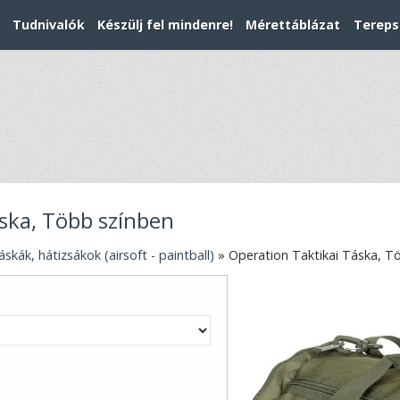
Tudnivalók
Készülj fel mindenre!
Mérettáblázat
Tereps
ska, Több színben
áskák, hátizsákok (airsoft - paintball)
»
Operation Taktikai Táska, T