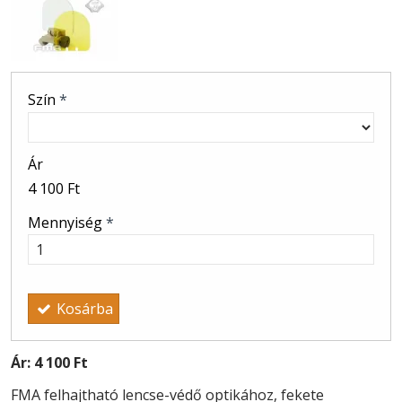
Szín
*
Ár
4 100 Ft
Mennyiség
*
Kosárba
Ár:
4 100 Ft
FMA felhajtható lencse-védő optikához, fekete