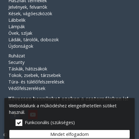
Használt termékek
Jelvények, felvarrók
Kések, vágóeszközök
Lábbelik
Lámpák
Övek, szíjak
Ládák, tárolók, dobozok
Újdonságok
Ruházat
Security
Táskák, hátizsákok
Tokok, zsebek, tárzsebek
Túra- és túlélőfelszerelések
Védőfelszerelések
Kövessen bennünket ezeken a csatornáinkon is!
Weboldalunk a működéshez elengedhetetlen sütiket
használ.
Funkcionális (szükséges)
Mindet elfogadom
© 2026 Minden jog fenntartva! Légiós Military webáruház.