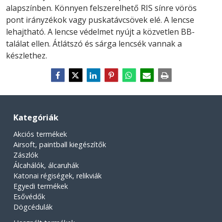
alapszínben.
Könnyen felszerelhető RIS sínre vörös
pont irányzékok vagy puskatávcsövek elé.
A lencse
lehajtható.
A lencse védelmet nyújt a közvetlen BB-
találat ellen.
Átlátszó és sárga lencsék vannak a
készlethez.
Kategóriák
Akciós termékek
Airsoft, paintball kiegészítők
Zászlók
Álcahálók, álcaruhák
Katonai régiségek, relikviák
Egyedi termékek
Esővédők
Dögcédulák