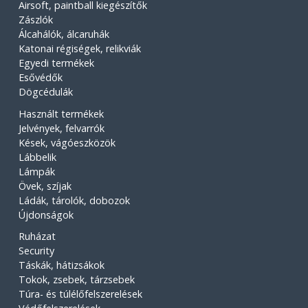
Airsoft, paintball kiegészítők
Zászlók
Álcahálók, álcaruhák
Katonai régiségek, relikviák
Egyedi termékek
Esővédők
Dögcédulák
Használt termékek
Jelvények, felvarrók
Kések, vágóeszközök
Lábbelik
Lámpák
Övek, szíjak
Ládák, tárolók, dobozok
Újdonságok
Ruházat
Security
Táskák, hátizsákok
Tokok, zsebek, tárzsebek
Túra- és túlélőfelszerelések